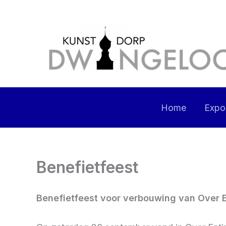
Ga
naar
de
inhoud
Home
Expos
Benefietfeest
Benefietfeest voor verbouwing van Over 