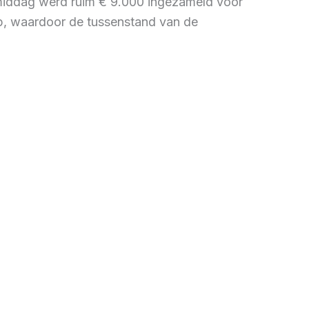
 middag werd ruim € 9.000 ingezameld voor
p, waardoor de tussenstand van de