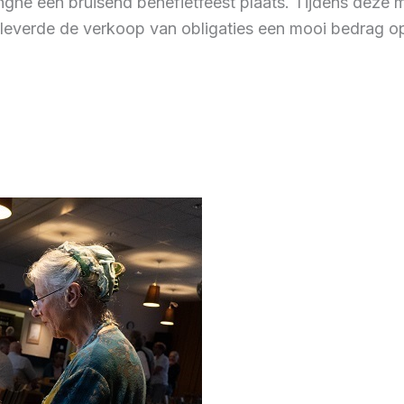
ghe een bruisend benefietfeest plaats. Tijdens deze
 leverde de verkoop van obligaties een mooi bedrag o