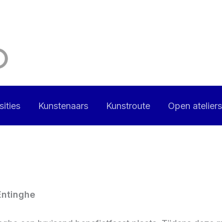
ities
Kunstenaars
Kunstroute
Open ateliers
Entinghe