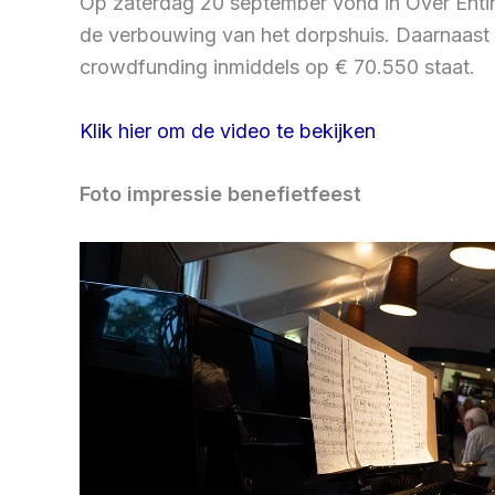
Op zaterdag 20 september vond in Over Entin
de verbouwing van het dorpshuis. Daarnaast
crowdfunding inmiddels op € 70.550 staat.
Klik hier om de video te bekijken
Foto impressie benefietfeest