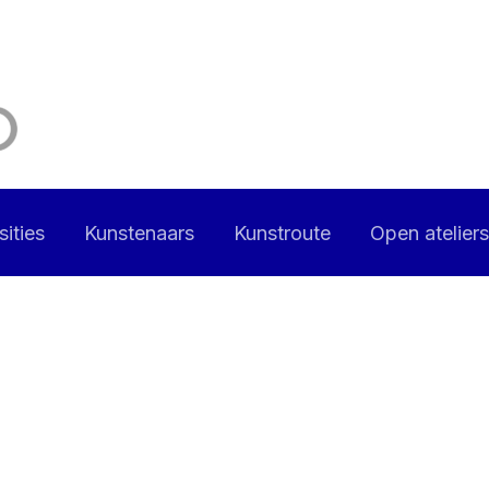
ities
Kunstenaars
Kunstroute
Open ateliers