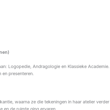
enen)
an: Logopedie, Andragologie en Klassieke Academie. Si
n en presenteren.
vakantie, waarna ze die tekeningen in haar atelier verd
 en de ruimte ging ervaren.