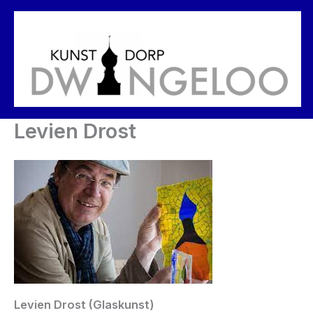
Ga
naar
de
inhoud
Levien Drost
Levien Drost (Glaskunst)