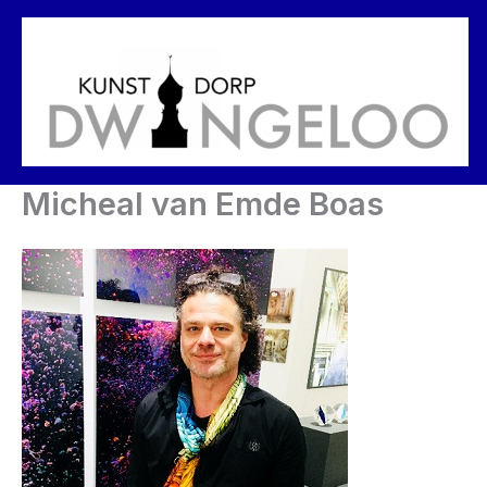
Ga
naar
de
inhoud
Micheal van Emde Boas